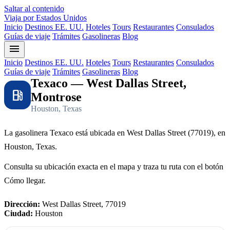
Saltar al contenido
Viaja por Estados Unidos
Inicio
Destinos EE. UU.
Hoteles
Tours
Restaurantes
Consulados
Guías de viaje
Trámites
Gasolineras
Blog
menu
Inicio
Destinos EE. UU.
Hoteles
Tours
Restaurantes
Consulados
Guías de viaje
Trámites
Gasolineras
Blog
Texaco — West Dallas Street,
local_gas_station
Montrose
Houston, Texas
La gasolinera Texaco está ubicada en West Dallas Street (77019), en
Houston, Texas.
Consulta su ubicación exacta en el mapa y traza tu ruta con el botón
Cómo llegar.
Dirección:
West Dallas Street, 77019
Ciudad:
Houston