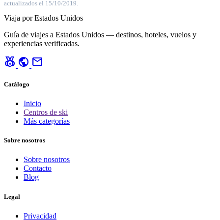
actualizados el 15/10/2019.
Viaja por Estados Unidos
Guía de viajes a Estados Unidos — destinos, hoteles, vuelos y
experiencias verificadas.
social_leaderboard
public
mail
Catálogo
Inicio
Centros de ski
Más categorías
Sobre nosotros
Sobre nosotros
Contacto
Blog
Legal
Privacidad