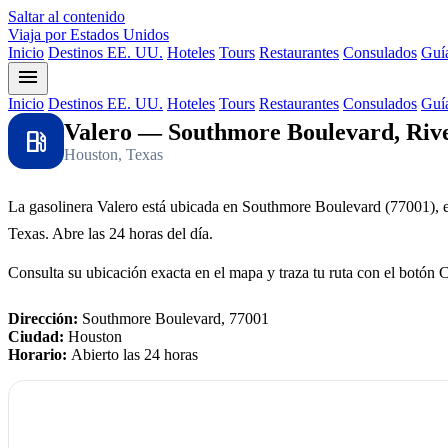
Saltar al contenido
Viaja por Estados Unidos
Inicio
Destinos EE. UU.
Hoteles
Tours
Restaurantes
Consulados
Guía
menu
Inicio
Destinos EE. UU.
Hoteles
Tours
Restaurantes
Consulados
Guía
Valero — Southmore Boulevard, Rive
local_gas_station
Houston, Texas
La gasolinera Valero está ubicada en Southmore Boulevard (77001), 
Texas. Abre las 24 horas del día.
Consulta su ubicación exacta en el mapa y traza tu ruta con el botón 
Dirección:
Southmore Boulevard, 77001
Ciudad:
Houston
Horario:
Abierto las 24 horas