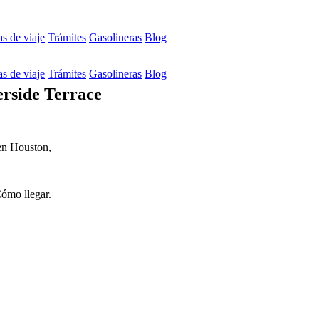
s de viaje
Trámites
Gasolineras
Blog
s de viaje
Trámites
Gasolineras
Blog
rside Terrace
en Houston,
Cómo llegar.