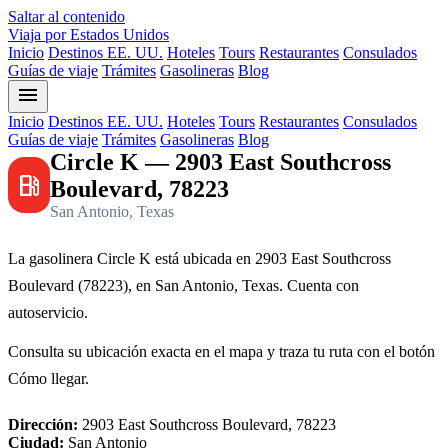
Saltar al contenido
Viaja por Estados Unidos
Inicio
Destinos EE. UU.
Hoteles
Tours
Restaurantes
Consulados
Guías de viaje
Trámites
Gasolineras
Blog
menu
Inicio
Destinos EE. UU.
Hoteles
Tours
Restaurantes
Consulados
Guías de viaje
Trámites
Gasolineras
Blog
Circle K — 2903 East Southcross
local_gas_station
Boulevard, 78223
San Antonio, Texas
La gasolinera Circle K está ubicada en 2903 East Southcross
Boulevard (78223), en San Antonio, Texas. Cuenta con
autoservicio.
Consulta su ubicación exacta en el mapa y traza tu ruta con el botón
Cómo llegar.
Dirección:
2903 East Southcross Boulevard, 78223
Ciudad:
San Antonio