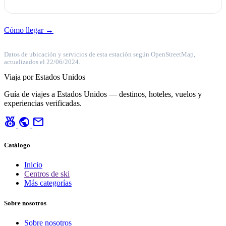
Cómo llegar →
Datos de ubicación y servicios de esta estación según OpenStreetMap,
actualizados el 22/06/2024.
Viaja por Estados Unidos
Guía de viajes a Estados Unidos — destinos, hoteles, vuelos y
experiencias verificadas.
social_leaderboard
public
mail
Catálogo
Inicio
Centros de ski
Más categorías
Sobre nosotros
Sobre nosotros