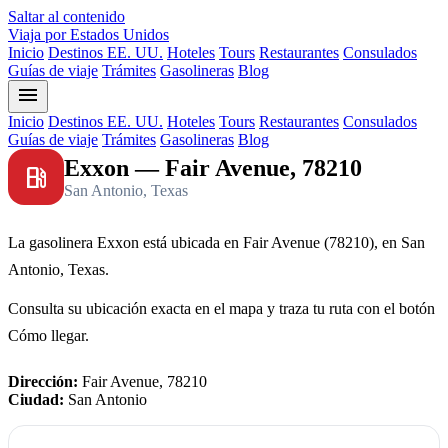
Saltar al contenido
Viaja por Estados Unidos
Inicio
Destinos EE. UU.
Hoteles
Tours
Restaurantes
Consulados
Guías de viaje
Trámites
Gasolineras
Blog
menu
Inicio
Destinos EE. UU.
Hoteles
Tours
Restaurantes
Consulados
Guías de viaje
Trámites
Gasolineras
Blog
Exxon — Fair Avenue, 78210
local_gas_station
San Antonio, Texas
La gasolinera Exxon está ubicada en Fair Avenue (78210), en San
Antonio, Texas.
Consulta su ubicación exacta en el mapa y traza tu ruta con el botón
Cómo llegar.
Dirección:
Fair Avenue, 78210
Ciudad:
San Antonio