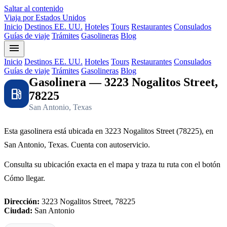
Saltar al contenido
Viaja por Estados Unidos
Inicio
Destinos EE. UU.
Hoteles
Tours
Restaurantes
Consulados
Guías de viaje
Trámites
Gasolineras
Blog
menu
Inicio
Destinos EE. UU.
Hoteles
Tours
Restaurantes
Consulados
Guías de viaje
Trámites
Gasolineras
Blog
Gasolinera — 3223 Nogalitos Street,
local_gas_station
78225
San Antonio, Texas
Esta gasolinera está ubicada en 3223 Nogalitos Street (78225), en
San Antonio, Texas. Cuenta con autoservicio.
Consulta su ubicación exacta en el mapa y traza tu ruta con el botón
Cómo llegar.
Dirección:
3223 Nogalitos Street, 78225
Ciudad:
San Antonio