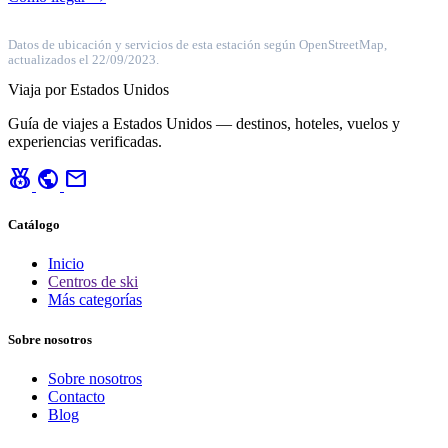
Datos de ubicación y servicios de esta estación según OpenStreetMap,
actualizados el 22/09/2023.
Viaja por Estados Unidos
Guía de viajes a Estados Unidos — destinos, hoteles, vuelos y
experiencias verificadas.
social_leaderboard
public
mail
Catálogo
Inicio
Centros de ski
Más categorías
Sobre nosotros
Sobre nosotros
Contacto
Blog