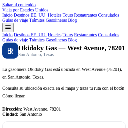
Saltar al contenido
Viaja por Estados Unidos
Inicio
Destinos EE. UU.
Hoteles
Tours
Restaurantes
Consulados
Guías de viaje
Trámites
Gasolineras
Blog
menu
Inicio
Destinos EE. UU.
Hoteles
Tours
Restaurantes
Consulados
Guías de viaje
Trámites
Gasolineras
Blog
Okidoky Gas — West Avenue, 78201
local_gas_station
San Antonio, Texas
La gasolinera Okidoky Gas está ubicada en West Avenue (78201),
en San Antonio, Texas.
Consulta su ubicación exacta en el mapa y traza tu ruta con el botón
Cómo llegar.
Dirección:
West Avenue, 78201
Ciudad:
San Antonio