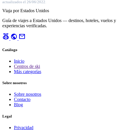
actualizados el 26/06/2022.
Viaja por Estados Unidos
Guía de viajes a Estados Unidos — destinos, hoteles, vuelos y
experiencias verificadas.
social_leaderboard
public
mail
Catálogo
Inicio
Centros de ski
Más categorías
Sobre nosotros
Sobre nosotros
Contacto
Blog
Legal
Privacidad