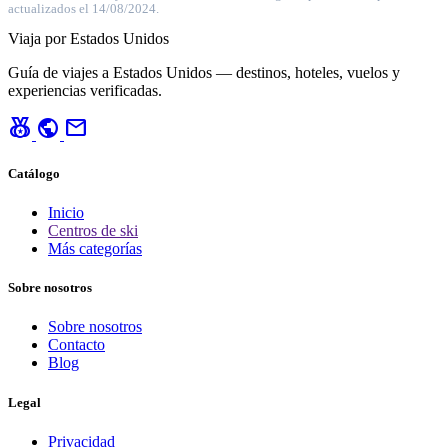
actualizados el 14/08/2024.
Viaja por Estados Unidos
Guía de viajes a Estados Unidos — destinos, hoteles, vuelos y
experiencias verificadas.
social_leaderboard
public
mail
Catálogo
Inicio
Centros de ski
Más categorías
Sobre nosotros
Sobre nosotros
Contacto
Blog
Legal
Privacidad