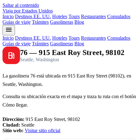
Saltar al contenido
Viaja por Estados Unidos
Inicio
Destinos EE. UU.
Hoteles
Tours
Restaurantes
Consulados
Guías de viaje
Trámites
Gasolineras
Blog
menu
Inicio
Destinos EE. UU.
Hoteles
Tours
Restaurantes
Consulados
Guías de viaje
Trámites
Gasolineras
Blog
76 — 915 East Roy Street, 98102
local_gas_station
Seattle, Washington
La gasolinera 76 está ubicada en 915 East Roy Street (98102), en
Seattle, Washington.
Consulta su ubicación exacta en el mapa y traza tu ruta con el botón
Cómo llegar.
Dirección:
915 East Roy Street, 98102
Ciudad:
Seattle
Sitio web:
Visitar sitio oficial