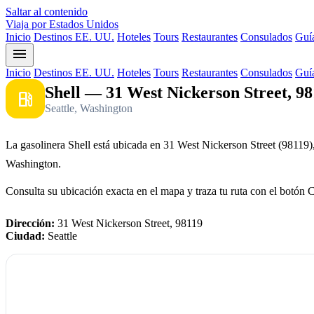
Saltar al contenido
Viaja por Estados Unidos
Inicio
Destinos EE. UU.
Hoteles
Tours
Restaurantes
Consulados
Guía
menu
Inicio
Destinos EE. UU.
Hoteles
Tours
Restaurantes
Consulados
Guía
Shell — 31 West Nickerson Street, 9
local_gas_station
Seattle, Washington
La gasolinera Shell está ubicada en 31 West Nickerson Street (98119),
Washington.
Consulta su ubicación exacta en el mapa y traza tu ruta con el botón 
Dirección:
31 West Nickerson Street, 98119
Ciudad:
Seattle