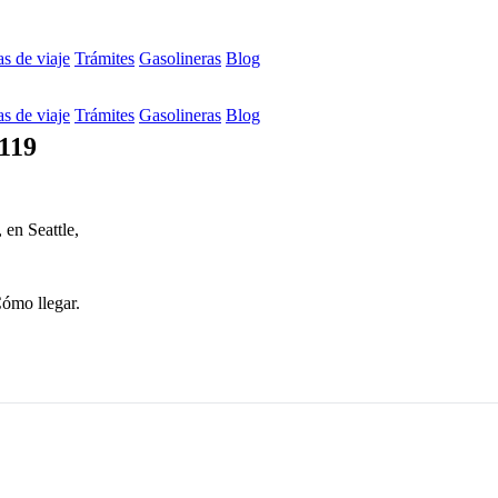
s de viaje
Trámites
Gasolineras
Blog
s de viaje
Trámites
Gasolineras
Blog
8119
 en Seattle,
Cómo llegar.