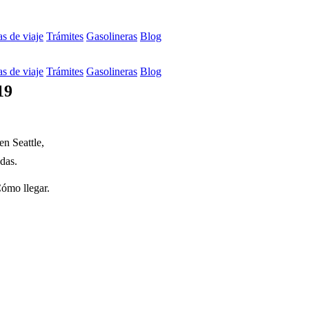
s de viaje
Trámites
Gasolineras
Blog
s de viaje
Trámites
Gasolineras
Blog
19
en Seattle,
edas.
Cómo llegar.