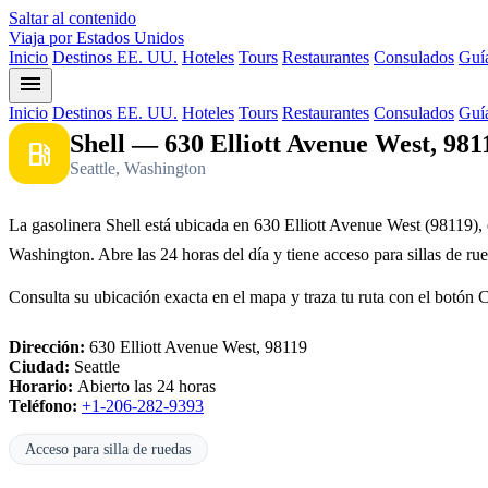
Saltar al contenido
Viaja por Estados Unidos
Inicio
Destinos EE. UU.
Hoteles
Tours
Restaurantes
Consulados
Guía
menu
Inicio
Destinos EE. UU.
Hoteles
Tours
Restaurantes
Consulados
Guía
Shell — 630 Elliott Avenue West, 981
local_gas_station
Seattle, Washington
La gasolinera Shell está ubicada en 630 Elliott Avenue West (98119), 
Washington. Abre las 24 horas del día y tiene acceso para sillas de ru
Consulta su ubicación exacta en el mapa y traza tu ruta con el botón 
Dirección:
630 Elliott Avenue West, 98119
Ciudad:
Seattle
Horario:
Abierto las 24 horas
Teléfono:
+1-206-282-9393
Acceso para silla de ruedas