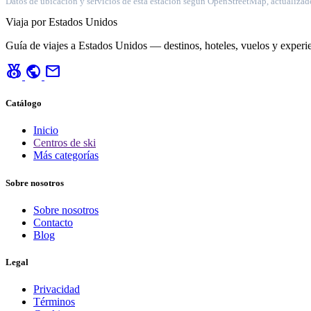
Datos de ubicación y servicios de esta estación según OpenStreetMap, actualizad
Viaja por Estados Unidos
Guía de viajes a Estados Unidos — destinos, hoteles, vuelos y experie
social_leaderboard
public
mail
Catálogo
Inicio
Centros de ski
Más categorías
Sobre nosotros
Sobre nosotros
Contacto
Blog
Legal
Privacidad
Términos