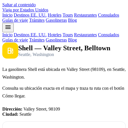
Saltar al contenido
Viaja por Estados Unidos
Inicio
Destinos EE. UU.
Hoteles
Tours
Restaurantes
Consulados
Guías de viaje
Trámites
Gasolineras
Blog
menu
Inicio
Destinos EE. UU.
Hoteles
Tours
Restaurantes
Consulados
Guías de viaje
Trámites
Gasolineras
Blog
Shell — Valley Street, Belltown
local_gas_station
Seattle, Washington
La gasolinera Shell está ubicada en Valley Street (98109), en Seattle,
Washington.
Consulta su ubicación exacta en el mapa y traza tu ruta con el botón
Cómo llegar.
Dirección:
Valley Street, 98109
Ciudad:
Seattle