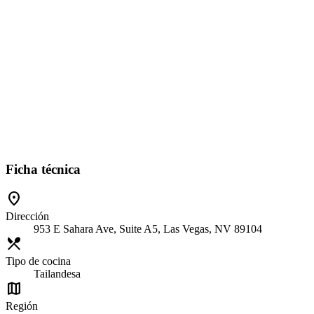
Ficha técnica
location_on
Dirección
953 E Sahara Ave, Suite A5, Las Vegas, NV 89104
restaurant_menu
Tipo de cocina
Tailandesa
map
Región