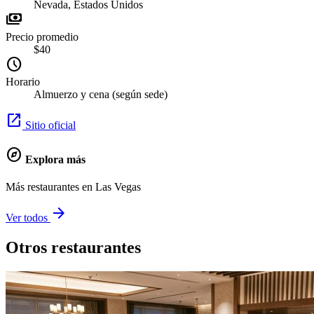
Nevada, Estados Unidos
payments
Precio promedio
$40
schedule
Horario
Almuerzo y cena (según sede)
open_in_new
Sitio oficial
explore
Explora más
Más restaurantes en Las Vegas
arrow_forward
Ver todos
Otros restaurantes