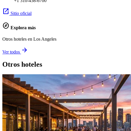
+1 310-458-6700
open_in_new
Sitio oficial
explore
Explora más
Otros hoteles en Los Angeles
arrow_forward
Ver todos
Otros hoteles