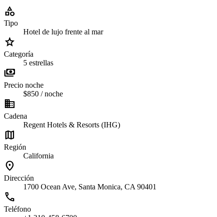
category
Tipo
Hotel de lujo frente al mar
grade
Categoría
5 estrellas
payments
Precio noche
$850 / noche
business
Cadena
Regent Hotels & Resorts (IHG)
map
Región
California
location_on
Dirección
1700 Ocean Ave, Santa Monica, CA 90401
call
Teléfono