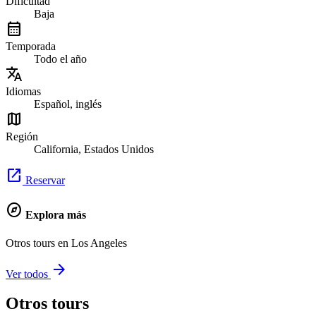
Dificultad
Baja
calendar_month
Temporada
Todo el año
translate
Idiomas
Español, inglés
map
Región
California, Estados Unidos
open_in_new
Reservar
explore
Explora más
Otros tours en Los Angeles
arrow_forward
Ver todos
Otros tours