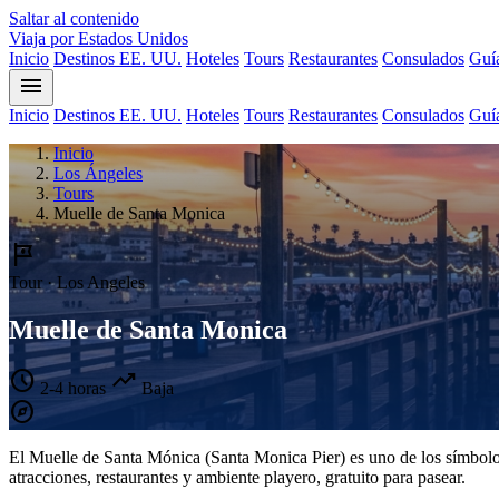
Saltar al contenido
Viaja por Estados Unidos
Inicio
Destinos EE. UU.
Hoteles
Tours
Restaurantes
Consulados
Guía
menu
Inicio
Destinos EE. UU.
Hoteles
Tours
Restaurantes
Consulados
Guía
Inicio
Los Ángeles
Tours
Muelle de Santa Monica
tour
Tour · Los Angeles
Muelle de Santa Monica
schedule
trending_up
2-4 horas
Baja
explore
El Muelle de Santa Mónica (Santa Monica Pier) es uno de los símbolo
atracciones, restaurantes y ambiente playero, gratuito para pasear.