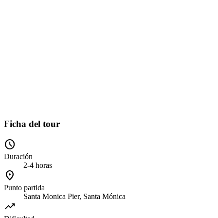
Ficha del tour
schedule
Duración
2-4 horas
location_on
Punto partida
Santa Monica Pier, Santa Mónica
trending_up