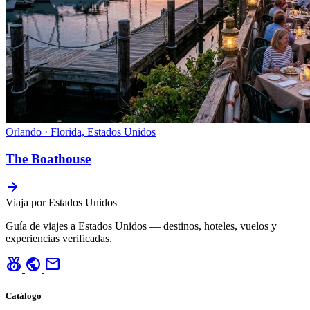
Orlando · Florida, Estados Unidos
The Boathouse
Viaja por Estados Unidos
Guía de viajes a Estados Unidos — destinos, hoteles, vuelos y
experiencias verificadas.
social_leaderboard
public
mail
Catálogo