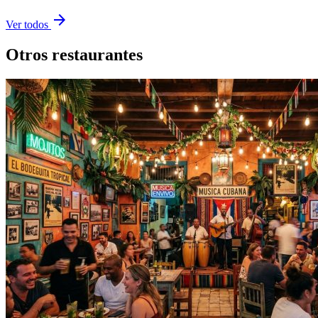
arrow_forward
Ver todos
Otros restaurantes