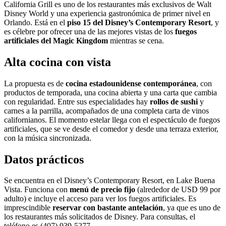
California Grill es uno de los restaurantes más exclusivos de Walt
Disney World y una experiencia gastronómica de primer nivel en
Orlando. Está en el
piso 15 del Disney’s Contemporary Resort
, y
es célebre por ofrecer una de las mejores vistas de los
fuegos
artificiales del Magic Kingdom
mientras se cena.
Alta cocina con vista
La propuesta es de
cocina estadounidense contemporánea
, con
productos de temporada, una cocina abierta y una carta que cambia
con regularidad. Entre sus especialidades hay
rollos de sushi
y
carnes a la parrilla, acompañados de una completa carta de vinos
californianos. El momento estelar llega con el espectáculo de fuegos
artificiales, que se ve desde el comedor y desde una terraza exterior,
con la música sincronizada.
Datos prácticos
Se encuentra en el Disney’s Contemporary Resort, en Lake Buena
Vista. Funciona con
menú de precio fijo
(alrededor de USD 99 por
adulto) e incluye el acceso para ver los fuegos artificiales. Es
imprescindible
reservar con bastante antelación
, ya que es uno de
los restaurantes más solicitados de Disney. Para consultas, el
teléfono es (407) 939-5277.