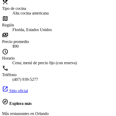
restaurant_menu
Tipo de cocina
Alta cocina americana
map
Región
Florida, Estados Unidos
payments
Precio promedio
$90
schedule
Horario
Cena; menú de precio fijo (con reserva)
call
Teléfono
(407) 939-5277
open_in_new
Sitio oficial
explore
Explora más
Más restaurantes en Orlando