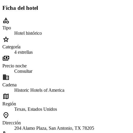
Ficha del hotel
category
Tipo
Hotel histórico
grade
Categoría
4 estrellas
payments
Precio noche
Consultar
business
Cadena
Historic Hotels of America
map
Región
Texas, Estados Unidos
location_on
Dirección
204 Alamo Plaza, San Antonio, TX 78205