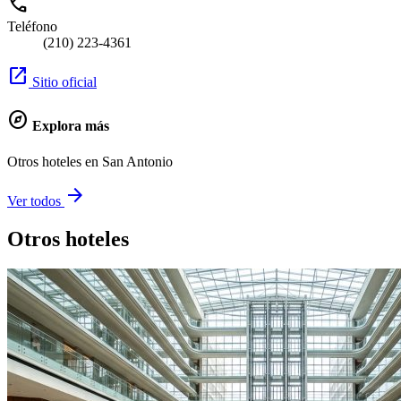
call
Teléfono
(210) 223-4361
open_in_new
Sitio oficial
explore
Explora más
Otros hoteles en San Antonio
arrow_forward
Ver todos
Otros hoteles