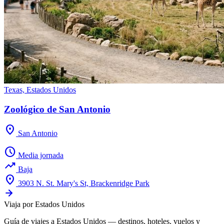
Texas, Estados Unidos
Zoológico de San Antonio
location_on
San Antonio
schedule
Media jornada
trending_up
Baja
location_on
3903 N. St. Mary's St, Brackenridge Park
Viaja por Estados Unidos
Guía de viajes a Estados Unidos — destinos, hoteles, vuelos y