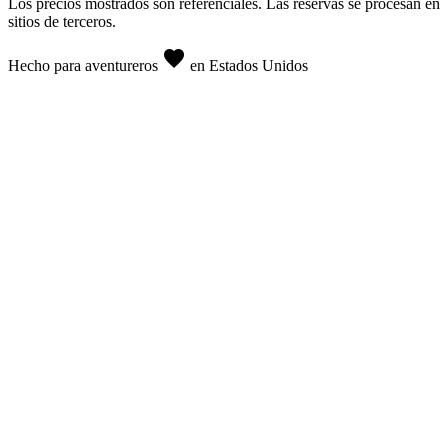
Los precios mostrados son referenciales. Las reservas se procesan en
sitios de terceros.
favorite
Hecho para aventureros
en Estados Unidos