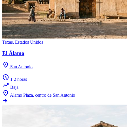
Texas, Estados Unidos
El Álamo
location_on
San Antonio
schedule
1-2 horas
trending_up
Baja
location_on
Alamo Plaza, centro de San Antonio