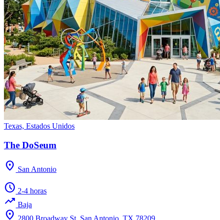
Texas, Estados Unidos
The DoSeum
location_on
San Antonio
schedule
2-4 horas
trending_up
Baja
location_on
2800 Broadway St, San Antonio, TX 78209