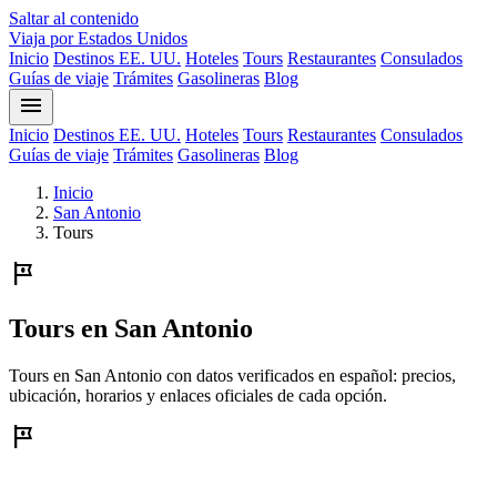
Saltar al contenido
Viaja por Estados Unidos
Inicio
Destinos EE. UU.
Hoteles
Tours
Restaurantes
Consulados
Guías de viaje
Trámites
Gasolineras
Blog
menu
Inicio
Destinos EE. UU.
Hoteles
Tours
Restaurantes
Consulados
Guías de viaje
Trámites
Gasolineras
Blog
Inicio
San Antonio
Tours
tour
Tours en San Antonio
Tours en San Antonio con datos verificados en español: precios,
ubicación, horarios y enlaces oficiales de cada opción.
tour