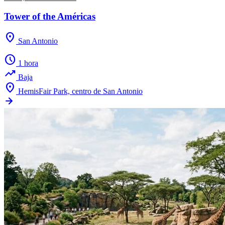
Tower of the Américas
location_on
San Antonio
schedule
1 hora
trending_up
Baja
location_on
HemisFair Park, centro de San Antonio