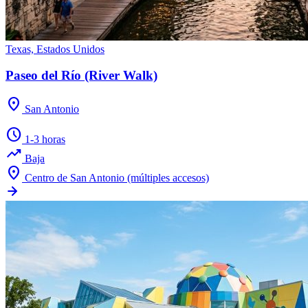
Texas, Estados Unidos
Paseo del Río (River Walk)
location_on
San Antonio
schedule
1-3 horas
trending_up
Baja
location_on
Centro de San Antonio (múltiples accesos)