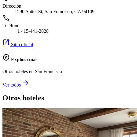
Dirección
1590 Sutter St, San Francisco, CA 94109
call
Teléfono
+1 415-441-2828
open_in_new
Sitio oficial
explore
Explora más
Otros hoteles en San Francisco
arrow_forward
Ver todos
Otros hoteles