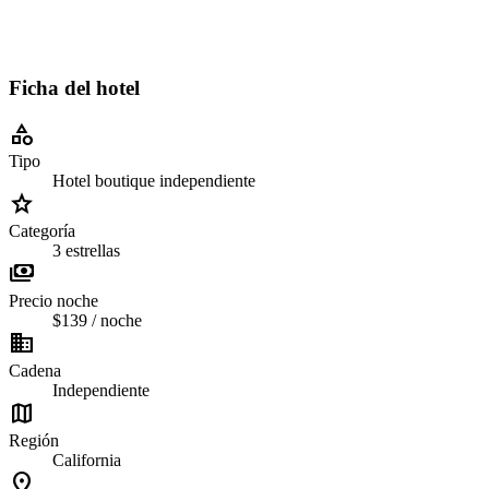
Ficha del hotel
category
Tipo
Hotel boutique independiente
grade
Categoría
3 estrellas
payments
Precio noche
$139 / noche
business
Cadena
Independiente
map
Región
California
location_on