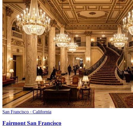
San Francisco · California
Fairmont San Francisco