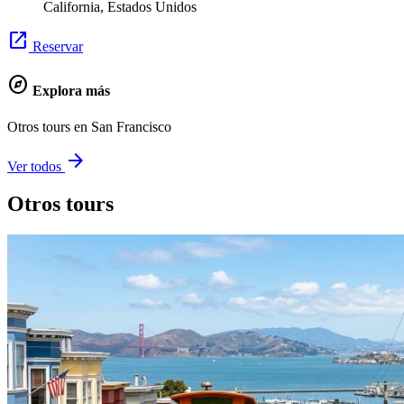
California, Estados Unidos
open_in_new
Reservar
explore
Explora más
Otros tours en San Francisco
arrow_forward
Ver todos
Otros tours