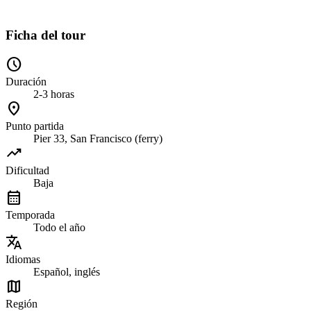
Ficha del tour
schedule
Duración
2-3 horas
location_on
Punto partida
Pier 33, San Francisco (ferry)
trending_up
Dificultad
Baja
calendar_month
Temporada
Todo el año
translate
Idiomas
Español, inglés
map
Región