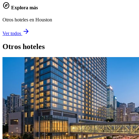
explore
Explora más
Otros hoteles en Houston
arrow_forward
Ver todos
Otros hoteles