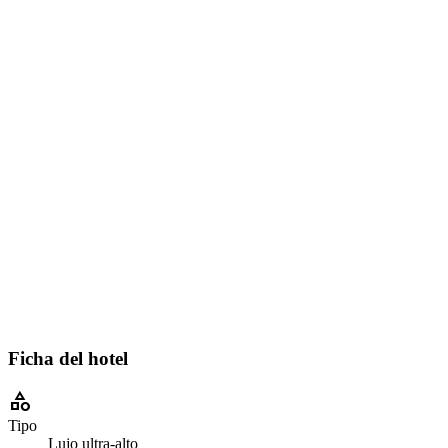
Ficha del hotel
category
Tipo
Lujo ultra-alto