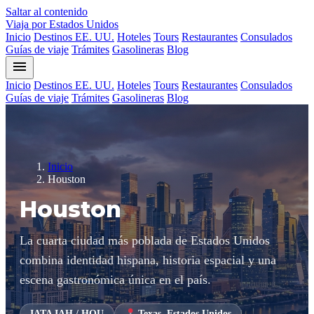
Saltar al contenido
Viaja por Estados Unidos
Inicio
Destinos EE. UU.
Hoteles
Tours
Restaurantes
Consulados
Guías de viaje
Trámites
Gasolineras
Blog
menu
Inicio
Destinos EE. UU.
Hoteles
Tours
Restaurantes
Consulados
Guías de viaje
Trámites
Gasolineras
Blog
Inicio
Houston
Houston
La cuarta ciudad más poblada de Estados Unidos
combina identidad hispana, historia espacial y una
escena gastronómica única en el país.
IATA
IAH / HOU
Texas, Estados Unidos