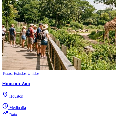
Texas, Estados Unidos
Houston Zoo
location_on
Houston
schedule
Medio día
trending_up
Baja