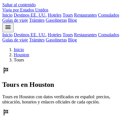
Saltar al contenido
Viaja por Estados Unidos
Inicio
Destinos EE. UU.
Hoteles
Tours
Restaurantes
Consulados
Guías de viaje
Trámites
Gasolineras
Blog
menu
Inicio
Destinos EE. UU.
Hoteles
Tours
Restaurantes
Consulados
Guías de viaje
Trámites
Gasolineras
Blog
Inicio
Houston
Tours
tour
Tours en Houston
Tours en Houston con datos verificados en español: precios,
ubicación, horarios y enlaces oficiales de cada opción.
tour