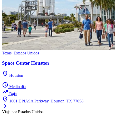
Texas, Estados Unidos
Space Center Houston
location_on
Houston
schedule
Medio día
trending_up
Baja
location_on
1601 E NASA Parkway, Houston, TX 77058
Viaja por Estados Unidos