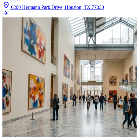
location_on
6200 Hermann Park Drive, Houston, TX 77030