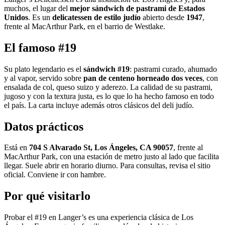
muchos, el lugar del
mejor sándwich de pastrami de Estados
Unidos
. Es un
delicatessen de estilo judío
abierto desde
1947
,
frente al MacArthur Park, en el barrio de Westlake.
El famoso #19
Su plato legendario es el
sándwich #19
: pastrami curado, ahumado
y al vapor, servido sobre
pan de centeno horneado dos veces
, con
ensalada de col, queso suizo y aderezo. La calidad de su pastrami,
jugoso y con la textura justa, es lo que lo ha hecho famoso en todo
el país. La carta incluye además otros clásicos del deli judío.
Datos prácticos
Está en
704 S Alvarado St, Los Ángeles, CA 90057
, frente al
MacArthur Park, con una estación de metro justo al lado que facilita
llegar. Suele abrir en horario diurno. Para consultas, revisa el sitio
oficial. Conviene ir con hambre.
Por qué visitarlo
Probar el #19 en Langer’s es una experiencia clásica de Los