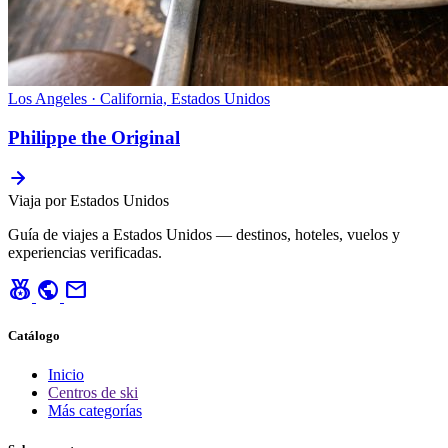
Los Angeles · California, Estados Unidos
Philippe the Original
Viaja por Estados Unidos
Guía de viajes a Estados Unidos — destinos, hoteles, vuelos y
experiencias verificadas.
social_leaderboard
public
mail
Catálogo
Inicio
Centros de ski
Más categorías