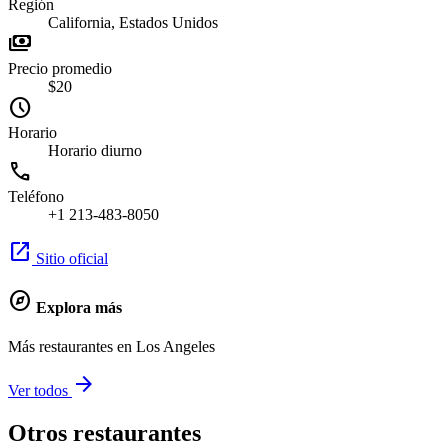
Región
California, Estados Unidos
payments
Precio promedio
$20
schedule
Horario
Horario diurno
call
Teléfono
+1 213-483-8050
open_in_new
Sitio oficial
explore
Explora más
Más restaurantes en Los Angeles
arrow_forward
Ver todos
Otros restaurantes