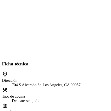
Ficha técnica
location_on
Dirección
704 S Alvarado St, Los Angeles, CA 90057
restaurant_menu
Tipo de cocina
Delicatessen judío
map