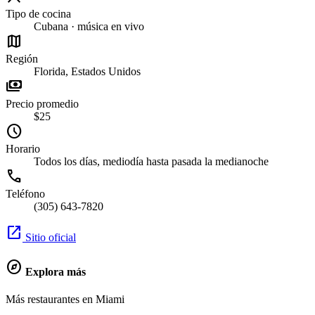
Tipo de cocina
Cubana · música en vivo
map
Región
Florida, Estados Unidos
payments
Precio promedio
$25
schedule
Horario
Todos los días, mediodía hasta pasada la medianoche
call
Teléfono
(305) 643-7820
open_in_new
Sitio oficial
explore
Explora más
Más restaurantes en Miami