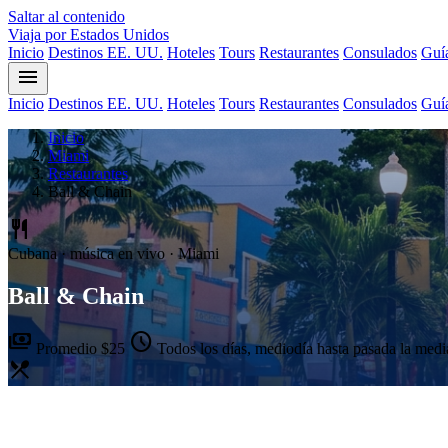
Saltar al contenido
Viaja por Estados Unidos
Inicio
Destinos EE. UU.
Hoteles
Tours
Restaurantes
Consulados
Guía
menu
Inicio
Destinos EE. UU.
Hoteles
Tours
Restaurantes
Consulados
Guía
Inicio
Miami
Restaurantes
Ball & Chain
restaurant
Cubana · música en vivo · Miami
Ball & Chain
payments
schedule
Promedio $25
Todos los días, mediodía hasta pasada la med
restaurant_menu