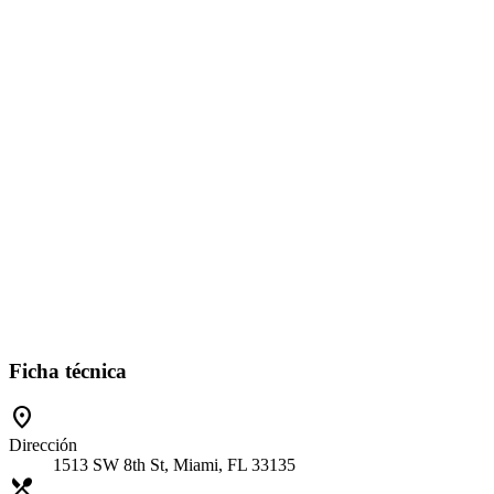
Ficha técnica
location_on
Dirección
1513 SW 8th St, Miami, FL 33135
restaurant_menu