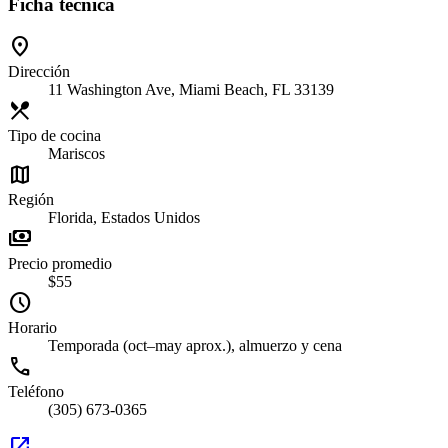
Ficha técnica
location_on
Dirección
11 Washington Ave, Miami Beach, FL 33139
restaurant_menu
Tipo de cocina
Mariscos
map
Región
Florida, Estados Unidos
payments
Precio promedio
$55
schedule
Horario
Temporada (oct–may aprox.), almuerzo y cena
call
Teléfono
(305) 673-0365
open_in_new