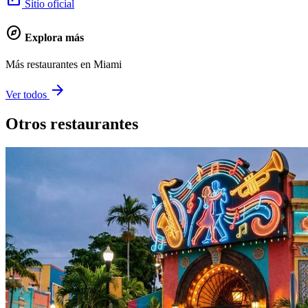
Sitio oficial
explore
Explora más
Más restaurantes en Miami
arrow_forward
Ver todos
Otros restaurantes