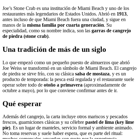
Joe’s Stone Crab es una institución de Miami Beach y uno de los
restaurantes más legendarios de Estados Unidos. Abrió en
1913
,
antes incluso de que Miami Beach fuera una ciudad, y sigue en
manos de la
misma familia por cuarta generación
. Su
especialidad, como su nombre indica, son las
garras de cangrejo
de piedra (stone crab)
.
Una tradición de más de un siglo
Lo que empezó como un pequeño puesto de almuerzos que abrió
Joe Weiss se transformó en un símbolo de Miami Beach. El cangrejo
de piedra se sirve frío, con su clásica
salsa de mostaza
, y es un
producto de temporada: la pesca está regulada y el restaurante suele
operar sobre todo de
otoño a primavera
(aproximadamente de
octubre a mayo), por lo que conviene confirmar antes de ir.
Qué esperar
Además del cangrejo, la carta incluye otros mariscos y pescados
frescos, guarniciones clásicas y su célebre
pastel de lima (key lime
pie)
. Es un lugar de manteles, servicio formal y ambiente animado.
No toma reservas y suele haber espera, que es parte del ritual:
muchos comensales aguardan con gusto por la experiencia.