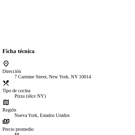
Ficha técnica
location_on
Dirección
7 Carmine Street, New York, NY 10014
restaurant_menu
Tipo de cocina
Pizza (slice NY)
map
Región
Nueva York, Estados Unidos
payments
Precio promedio
$8