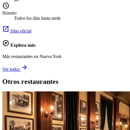
schedule
Horario
Todos los días hasta tarde
open_in_new
Sitio oficial
explore
Explora más
Más restaurantes en Nueva York
arrow_forward
Ver todos
Otros restaurantes