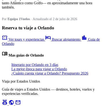
tanto Atlántico como Golfo— en aproximadamente una hora
también.
Por
Equipo 1Vuelos
· Actualizado el 2 de julio de 2026
Reserva tu viaje a Orlando
confirmation_number
hotel
location_city
Ver tours y experiencias
Buscar alojamiento
Guia de
Orlando
menu_book
Mas guias de Orlando
Itinerario por Orlando en 3 días
La mejor época para viajar a Orlando
¿Cuánto cuesta viajar a Orlando? Presupuesto 2026
Viaja por Estados Unidos
Guía de viajes a Estados Unidos — destinos, hoteles, vuelos y
experiencias verificadas.
social_leaderboard
public
mail