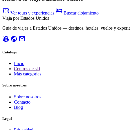
confirmation_number
hotel
Ver tours y experiencias
Buscar alojamiento
Viaja por Estados Unidos
Guía de viajes a Estados Unidos — destinos, hoteles, vuelos y experie
social_leaderboard
public
mail
Catálogo
Inicio
Centros de ski
Más categorías
Sobre nosotros
Sobre nosotros
Contacto
Blog
Legal
Privacidad