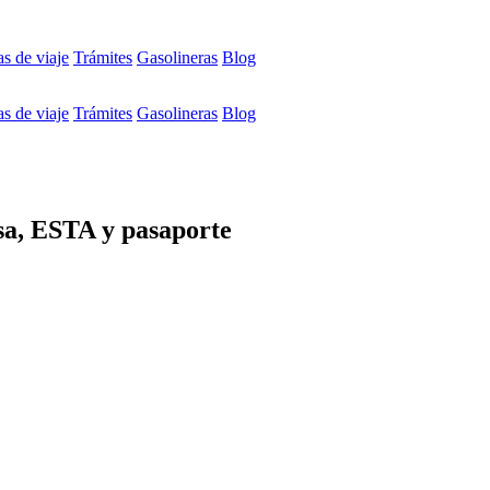
s de viaje
Trámites
Gasolineras
Blog
s de viaje
Trámites
Gasolineras
Blog
isa, ESTA y pasaporte