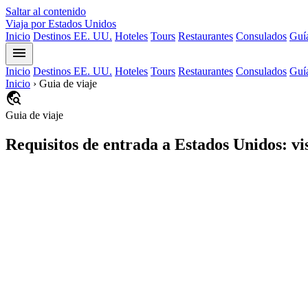
Saltar al contenido
Viaja por Estados Unidos
Inicio
Destinos EE. UU.
Hoteles
Tours
Restaurantes
Consulados
Guía
menu
Inicio
Destinos EE. UU.
Hoteles
Tours
Restaurantes
Consulados
Guía
Inicio
›
Guia de viaje
travel_explore
Guia de viaje
Requisitos de entrada a Estados Unidos: v