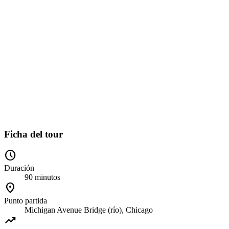
Ficha del tour
schedule
Duración
90 minutos
location_on
Punto partida
Michigan Avenue Bridge (río), Chicago
trending_up