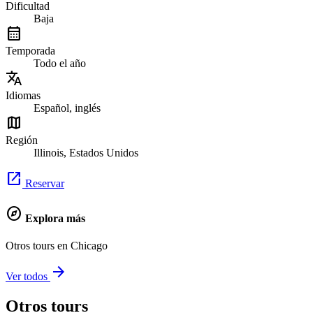
Dificultad
Baja
calendar_month
Temporada
Todo el año
translate
Idiomas
Español, inglés
map
Región
Illinois, Estados Unidos
open_in_new
Reservar
explore
Explora más
Otros tours en Chicago
arrow_forward
Ver todos
Otros tours