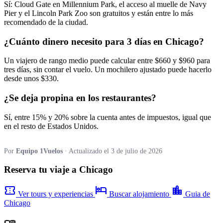
Sí: Cloud Gate en Millennium Park, el acceso al muelle de Navy
Pier y el Lincoln Park Zoo son gratuitos y están entre lo más
recomendado de la ciudad.
¿Cuánto dinero necesito para 3 días en Chicago?
Un viajero de rango medio puede calcular entre $660 y $960 para
tres días, sin contar el vuelo. Un mochilero ajustado puede hacerlo
desde unos $330.
¿Se deja propina en los restaurantes?
Sí, entre 15% y 20% sobre la cuenta antes de impuestos, igual que
en el resto de Estados Unidos.
Por
Equipo 1Vuelos
· Actualizado el 3 de julio de 2026
Reserva tu viaje a Chicago
confirmation_number
hotel
location_city
Ver tours y experiencias
Buscar alojamiento
Guia de
Chicago