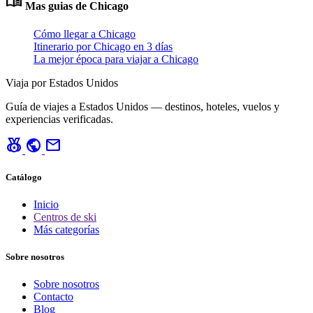
menu_book
Mas guias de Chicago
Cómo llegar a Chicago
Itinerario por Chicago en 3 días
La mejor época para viajar a Chicago
Viaja por Estados Unidos
Guía de viajes a Estados Unidos — destinos, hoteles, vuelos y
experiencias verificadas.
social_leaderboard
public
mail
Catálogo
Inicio
Centros de ski
Más categorías
Sobre nosotros
Sobre nosotros
Contacto
Blog