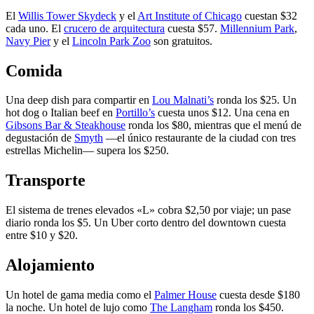
El
Willis Tower Skydeck
y el
Art Institute of Chicago
cuestan $32
cada uno. El
crucero de arquitectura
cuesta $57.
Millennium Park
,
Navy Pier
y el
Lincoln Park Zoo
son gratuitos.
Comida
Una deep dish para compartir en
Lou Malnati’s
ronda los $25. Un
hot dog o Italian beef en
Portillo’s
cuesta unos $12. Una cena en
Gibsons Bar & Steakhouse
ronda los $80, mientras que el menú de
degustación de
Smyth
—el único restaurante de la ciudad con tres
estrellas Michelin— supera los $250.
Transporte
El sistema de trenes elevados «L» cobra $2,50 por viaje; un pase
diario ronda los $5. Un Uber corto dentro del downtown cuesta
entre $10 y $20.
Alojamiento
Un hotel de gama media como el
Palmer House
cuesta desde $180
la noche. Un hotel de lujo como
The Langham
ronda los $450.