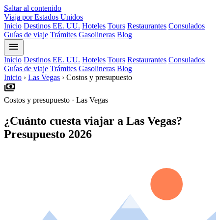
Saltar al contenido
Viaja por Estados Unidos
Inicio
Destinos EE. UU.
Hoteles
Tours
Restaurantes
Consulados
Guías de viaje
Trámites
Gasolineras
Blog
menu
Inicio
Destinos EE. UU.
Hoteles
Tours
Restaurantes
Consulados
Guías de viaje
Trámites
Gasolineras
Blog
Inicio
›
Las Vegas
›
Costos y presupuesto
payments
Costos y presupuesto · Las Vegas
¿Cuánto cuesta viajar a Las Vegas?
Presupuesto 2026