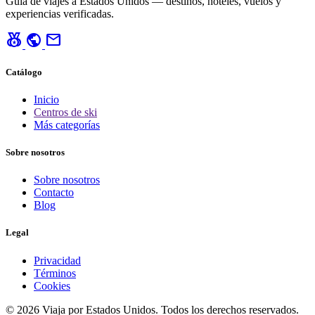
Guía de viajes a Estados Unidos — destinos, hoteles, vuelos y
experiencias verificadas.
social_leaderboard
public
mail
Catálogo
Inicio
Centros de ski
Más categorías
Sobre nosotros
Sobre nosotros
Contacto
Blog
Legal
Privacidad
Términos
Cookies
© 2026 Viaja por Estados Unidos. Todos los derechos reservados.