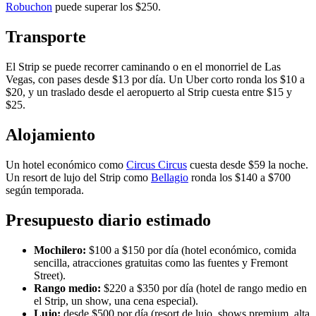
Robuchon
puede superar los $250.
Transporte
El Strip se puede recorrer caminando o en el monorriel de Las
Vegas, con pases desde $13 por día. Un Uber corto ronda los $10 a
$20, y un traslado desde el aeropuerto al Strip cuesta entre $15 y
$25.
Alojamiento
Un hotel económico como
Circus Circus
cuesta desde $59 la noche.
Un resort de lujo del Strip como
Bellagio
ronda los $140 a $700
según temporada.
Presupuesto diario estimado
Mochilero:
$100 a $150 por día (hotel económico, comida
sencilla, atracciones gratuitas como las fuentes y Fremont
Street).
Rango medio:
$220 a $350 por día (hotel de rango medio en
el Strip, un show, una cena especial).
Lujo:
desde $500 por día (resort de lujo, shows premium, alta