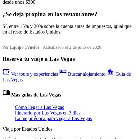
desde unos $300.
¿Se deja propina en los restaurantes?
Sí, entre 15% y 20% sobre la cuenta antes de impuestos, igual que
en el resto de Estados Unidos.
Por
Equipo 1Vuelos
· Actualizado el 2 de julio de 2026
Reserva tu viaje a Las Vegas
confirmation_number
hotel
location_city
Ver tours y experiencias
Buscar alojamiento
Guia de
Las Vegas
menu_book
Mas guias de Las Vegas
Cómo llegar a Las Vegas
Itinerario por Las Vegas en 3 días
La mejor época para viajar a Las Vegas
Viaja por Estados Unidos